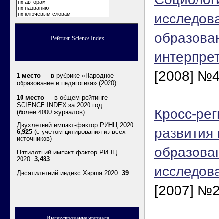
по авторам
по названию
по ключевым словам
исследов
образова
Рейтинг Science Index
интерпре
[2008] №4
1 место
— в рубрике «Народное
образование и педагогика» (2020)
10 место
— в общем рейтинге
SCIENCE INDEX за 2020 год
Кросс-ре
(более 4000 журналов)
Двухлетний импакт-фактор РИНЦ 2020:
развития
6,925
(с учетом цитирования из всех
источников)
образован
Пятилетний импакт-фактор РИНЦ
2020:
3,483
исследов
Десятилетний индекс Хирша 2020
:
39
[2007] №2
Индексирование журнала