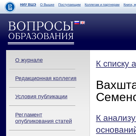
НИУ ВШЭ
О Вышке
Поступающим
Коллегам и партнерам
Книги, 
О журнале
К списку 
Редакционная коллегия
Вахшта
Семен
Условия публикации
Регламент
К анализу
опубликования статей
основани