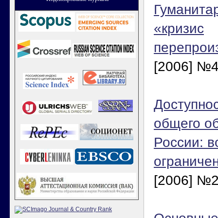
Гуманитар
«кризис
перепрои
[2006] №4
Доступнос
общего о
России: в
ограниче
[2006] №2